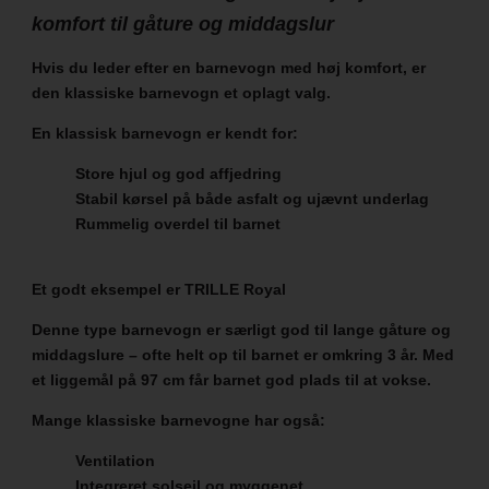
komfort til gåture og middagslur
Hvis du leder efter en barnevogn med høj komfort, er
den klassiske barnevogn et oplagt valg.
En klassisk barnevogn er kendt for:
Store hjul og god affjedring
Stabil kørsel på både asfalt og ujævnt underlag
Rummelig overdel til barnet
Et godt eksempel er
TRILLE Royal
Denne type barnevogn er særligt god til lange gåture og
middagslure – ofte helt op til barnet er omkring 3 år. Med
et liggemål på 97 cm får barnet god plads til at vokse.
Mange klassiske barnevogne har også:
Ventilation
Integreret solsejl og myggenet