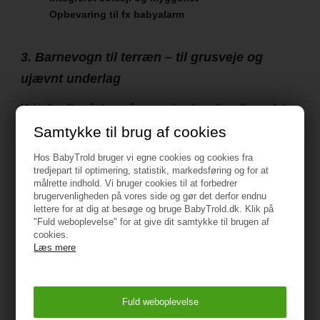
Opbevaring til fx babyalarm
3. Barnevogn til terræn – til grusveje og
ujævnt underlag
Hvis du ofte går ture på grusveje, skovstier eller andet
ujævnt terræn, er det vigtigt at vælge en barnevogn til
Samtykke til brug af cookies
terræn.
Hos BabyTrold bruger vi egne cookies og cookies fra
Her er en klassisk barnevogn med 4 faste hjul en rigtig
tredjepart til optimering, statistik, markedsføring og for at
god løsning.
målrette indhold. Vi bruger cookies til at forbedrer
brugervenligheden på vores side og gør det derfor endnu
lettere for at dig at besøge og bruge BabyTrold.dk. Klik på
Et eksempel er
TRILLE Fix
"Fuld weboplevelse" for at give dit samtykke til brugen af
cookies.
Denne type barnevogn er designet til at være ekstra
Læs mere
stabil, og på TRILLE Fix er overdelen placeret direkte på
rammen, hvilket giver en mere solid og stabil
konstruktion.
De faste hjul bidrager samtidig til: