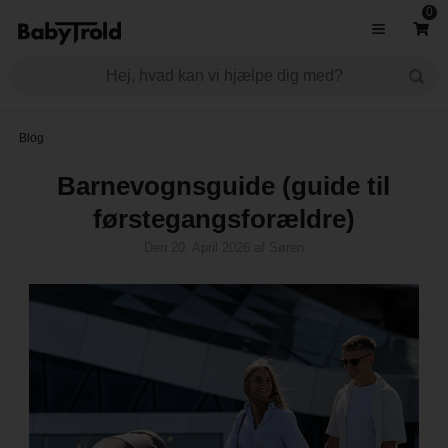
0
Blog
Barnevognsguide (guide til
førstegangsforældre)
Den
20. April 2026
af
Søren