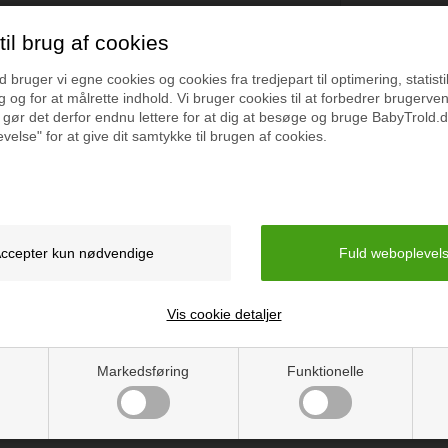
il brug af cookies
bruger vi egne cookies og cookies fra tredjepart til optimering, statisti
 og for at målrette indhold. Vi bruger cookies til at forbedrer brugerve
Specifikation
 gør det derfor endnu lettere for at dig at besøge og bruge BabyTrold.d
velse" for at give dit samtykke til brugen af cookies.
r. Badevingerne hjælper de små
Mål: 23 x 15 cm
Alder: 3-6 år
Farve: Orange
Vejledning
Vis cookie detaljer
Markedsføring
Funktionelle