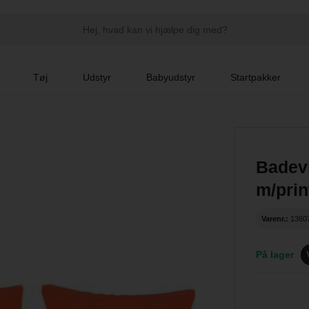
Tøj
Udstyr
Babyudstyr
Startpakker
Badevi
m/prin
Varenr.:
1360
På lager