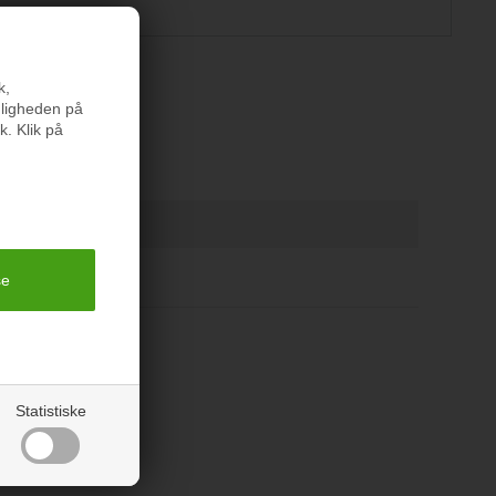
k,
nligheden på
er
k. Klik på
Statistiske