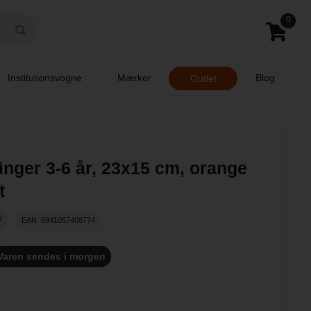
0
Institutionsvogne
Mærker
Blog
Outlet
nger 3-6 år, 23x15 cm, orange
t
7
EAN: 6941057408774
Varen sendes i morgen