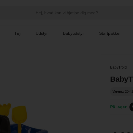
Tøj
Udstyr
Babyudstyr
Startpakker
BabyTrold
BabyTr
Varenr.:
20-4
På lager