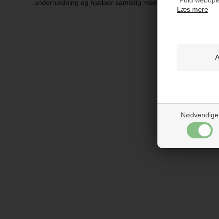
underholdning og hjælper samtidig med at udvikle barnets 
Læs mere
Nødvendige