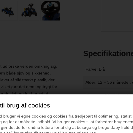
Specifikation
 at udforske verden omkring sig.
Farve: Blå
barn både sjov og sikkerhed,
vet af slidstærkt plastik, der
Alder: 12 – 36 måneder, 
hvilket gør det nemt og trygt for
 det lettere for barnet at
Størrelse: 91 x 29 x 44 c
alance og koordination.
il brug af cookies
køre frem og tilbage, hvilket
Vægt, traktor: 4 kg.
erigt og attraktivt, hvilket
bruger vi egne cookies og cookies fra tredjepart til optimering, statisti
n er ideel til både indendørs
Vægt, i anhænger: Max. 1
 og for at målrette indhold. Vi bruger cookies til at forbedrer brugerve
 gør det derfor endnu lettere for at dig at besøge og bruge BabyTrold.d
aktoren giver timevis af
velse" for at give dit samtykke til brugen af cookies.