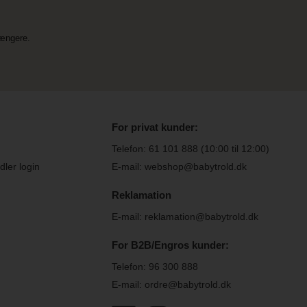
længere.
For privat kunder:
Telefon:
61 101 888
(10:00 til 12:00)
ler login
E-mail: webshop@babytrold.dk
Reklamation
E-mail: reklamation@babytrold.dk
For B2B/Engros kunder:
Telefon:
96 300 888
E-mail: ordre@babytrold.dk