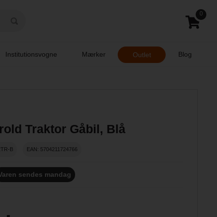
0
Institutionsvogne
Mærker
Blog
Outlet
old Traktor Gåbil, Blå
2TR-B
EAN: 5704211724766
Varen sendes mandag