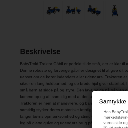
Beskrivelse
BabyTrold Traktor Gåbil er perfekt til de små, der er klar til
Denne robuste og farverige gåbil er designet til at give dit 
uanset om de kører indendørs eller udendørs. Traktoren er la
sikrer en lang holdbarhed, og de brede hjul giver stabilitet, 
små børn at sidde på og styre. Den lave højde på gåbilen gør
komme op og af, samtidig med at den understøtter en god b
Samtykke t
Traktoren er nem at manøvrere, og barnet vil hurtigt lære at 
samtidig styrker deres motoriske færdigheder. Designet er farv
Hos BabyTrold 
fanger børns opmærksomhed og stimulerer deres fantasi. De
markedsføring
vores side og
leg på glatte gulve og udendørs brug på græs eller asfalt. Tr
"Fuld webople