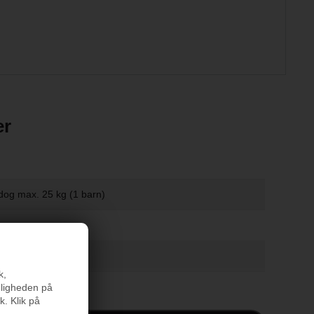
er
dog max. 25 kg (1 barn)
m.
k,
,5 kg.
nligheden på
k. Klik på