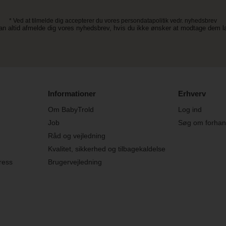
* Ved at tilmelde dig accepterer du vores persondatapolitik vedr. nyhedsbrev
an altid afmelde dig vores nyhedsbrev, hvis du ikke ønsker at modtage dem 
Informationer
Erhverv
Om BabyTrold
Log ind
Job
Søg om forhand
Råd og vejledning
Kvalitet, sikkerhed og tilbagekaldelse
ress
Brugervejledning