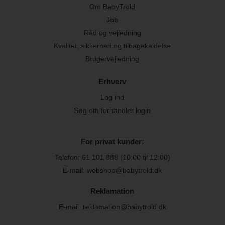
Om BabyTrold
Job
Råd og vejledning
Kvalitet, sikkerhed og tilbagekaldelse
Brugervejledning
Erhverv
Log ind
Søg om forhandler login
For privat kunder:
Telefon:
61 101 888
(10:00 til 12:00)
E-mail: webshop@babytrold.dk
Reklamation
E-mail: reklamation@babytrold.dk