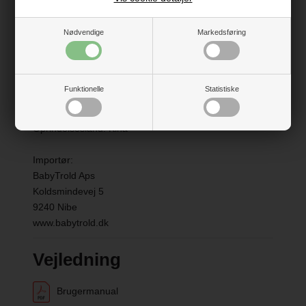
der kræves færdigheder for at undgå fald og
sammenstød, som kan medføre skade på barnet eller
Nødvendige
Markedsføring
andre.
• Når barnet sidder på produktet, kan det nå flere ting
og bevæge sig hurtigere.
• Anvend kun produktet på rene, plane og horisontale
Funktionelle
Statistiske
overflader – undgå kørsel på ujævne overflader,
skråninger, veje, trapper og vandbassiner.
Oprindelsesland: Kina
Importør:
BabyTrold Aps
Koldsmindevej 5
9240 Nibe
www.babytrold.dk
Vejledning
Brugermanual