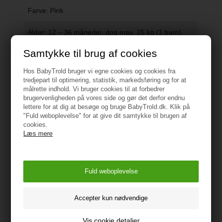
Farve: Pink
Alder: 12 – 36 måneder, dog max. 25 kg (1 barn)
Samtykke til brug af cookies
Størrelse: 91 x 29 x 44 cm.
Hos BabyTrold bruger vi egne cookies og cookies fra
Vægt, traktor: 4 kg.
tredjepart til optimering, statistik, markedsføring og for at
målrette indhold. Vi bruger cookies til at forbedrer
Vægt, i anhænger: Max. 1,5 kg.
brugervenligheden på vores side og gør det derfor endnu
lettere for at dig at besøge og bruge BabyTrold.dk. Klik på
"Fuld weboplevelse" for at give dit samtykke til brugen af
Materiale: Plastik
Vis alle specifikationer
cookies.
Læs mere
Har lyd i rattet og lys i forlygterne, der betjenes med
ADVARSEL!
knapper i rattet (kræver 2x AA batterier - medfølger
• Skal udpakkes og samles af en ansvarlig voksen.
ikke)
Små dele.
• Batterier må kun håndteres af voksne.
Er med anhænger og trailer.
• Ikke egnet til børn under 12 måneder. Utilstrækkelig
mobilitet.
2x redskaber medfølger, der kan sættes i traileren.
• Små børn bør holdes under opsyn af en voksen, da
Vis cookie detaljer