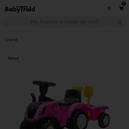
0
Legetøj