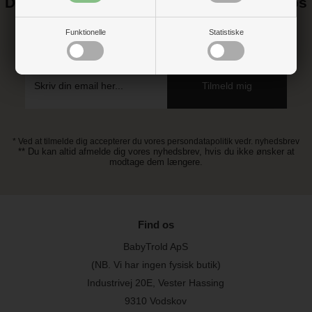
Det kan blive endnu billigere at handle hos
os! ;-)
Funktionelle
Statistiske
Tilmeld dig vores nyhedsbrev og gå ikke glip af gode tilbud
* Ved at tilmelde dig accepterer du vores persondatapolitik vedr. nyhedsbrev
** Du kan altid afmelde dig vores nyhedsbrev, hvis du ikke ønsker at
modtage dem længere.
Find os
BabyTrold ApS
(NB. Vi har ingen fysisk butik)
Industrivej 20E, Vester Hassing
9310 Vodskov