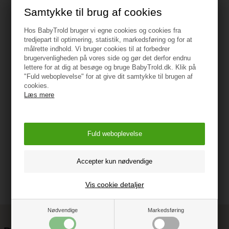
Samtykke til brug af cookies
Type: Barnevognstaske (tvillingevogn)
Hos BabyTrold bruger vi egne cookies og cookies fra
tredjepart til optimering, statistik, markedsføring og for at
Materiale: 100% nylon
målrette indhold. Vi bruger cookies til at forbedrer
brugervenligheden på vores side og gør det derfor endnu
lettere for at dig at besøge og bruge BabyTrold.dk. Klik på
Farve: Sort
"Fuld weboplevelse" for at give dit samtykke til brugen af
cookies.
Mål: 73 x 39 cm
Læs mere
Vejledning
Vis cookie detaljer
Nødvendige
Markedsføring