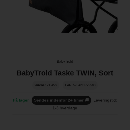
BabyTrold
BabyTrold Taske TWIN, Sort
Varenr.:
21-45S
EAN: 5704211722588
På lager
Sendes indenfor 24 timer 🚚
Leveringstid:
1-3 hverdage