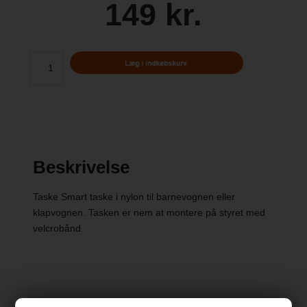
149 kr.
Beskrivelse
Taske Smart taske i nylon til barnevognen eller
klapvognen. Tasken er nem at montere på styret med
velcrobånd.
Specifikationer