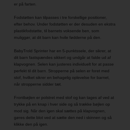
er på farten.
Fodstøtten kan tilpasses i tre forskellige positioner,
efter behov. Under fodstøtten er der desuden en ekstra
plastikfodstøtte, til barnets voksende ben, som
muliggør, at dit barn kan hvile fødderne på den.
BabyTrold Sprinter har en 5-punktssele, der sikrer, at
dit barn fastspændes sikkert og undgår at falde ud af
klapvognen. Selen kan justeres individuelt for at passe
perfekt til dit barn. Stropperne på selen er foret med
stof, hvilket sikrer en behagelig oplevelse for barnet,
når stropperne sidder tæt.
Frontbøjlen er polstret med stof og kan tages af ved at
trykke på en knap i hver side og så trække bøjlen op
mod sig. Når den igen skal sættes på klapvognen,
gøres dette blot ved at sætte den ned i skinnen og så
klikke den på igen.