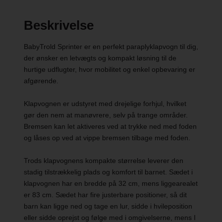
Beskrivelse
BabyTrold Sprinter er en perfekt paraplyklapvogn til dig,
der ønsker en letvægts og kompakt løsning til de
hurtige udflugter, hvor mobilitet og enkel opbevaring er
afgørende.
Klapvognen er udstyret med drejelige forhjul, hvilket
gør den nem at manøvrere, selv på trange områder.
Bremsen kan let aktiveres ved at trykke ned med foden
og låses op ved at vippe bremsen tilbage med foden.
Trods klapvognens kompakte størrelse leverer den
stadig tilstrækkelig plads og komfort til barnet. Sædet i
klapvognen har en bredde på 32 cm, mens liggearealet
er 83 cm. Sædet har fire justerbare positioner, så dit
barn kan ligge ned og tage en lur, sidde i hvileposition
eller sidde oprejst og følge med i omgivelserne, mens I