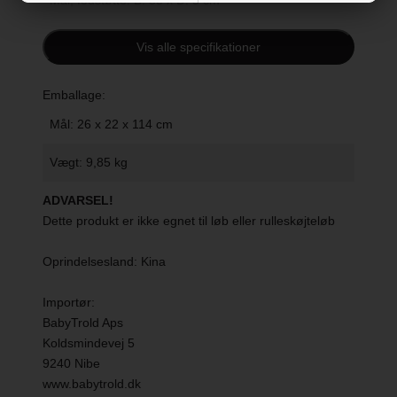
Mål, fodstøtte: B: 33 x D: 5 cm
Liggemål: 83 cm
Vis alle specifikationer
Styrhøjden: 100 cm
Emballage:
Anbefalet alder: 6 - 36 måneder
Mål: 26 x 22 x 114 cm
Testet til 15 kg
Vægt: 9,85 kg
Godkendelse/type: EN1888-1:2018+A1:2022
ADVARSEL!
Dette produkt er ikke egnet til løb eller rulleskøjteløb
Oprindelsesland: Kina
Importør:
BabyTrold Aps
Koldsmindevej 5
9240 Nibe
www.babytrold.dk