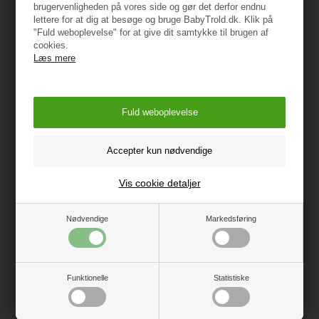
brugervenligheden på vores side og gør det derfor endnu
fylder BabyTrold Sprinter kun 35 x 28 x 112 cm og vejer
lettere for at dig at besøge og bruge BabyTrold.dk. Klik på
blot 9 kg. Det er ligeledes nemt at folde vognen ud
"Fuld weboplevelse" for at give dit samtykke til brugen af
igen. Her løftes blot i vognens styr, hvorefter den foldes
cookies.
Læs mere
helt ud. På højre side af vognen findes en lås, som gør,
at vognen kan låses, når den er foldet sammen.
Specifikationer
Vis cookie detaljer
Type: Paraplyklapvogn.
Nødvendige
Markedsføring
Farve: Sort
Mål, ryglæn: 30 x 48 cm
Funktionelle
Statistiske
Mål, sæde: 30 x 35 cm