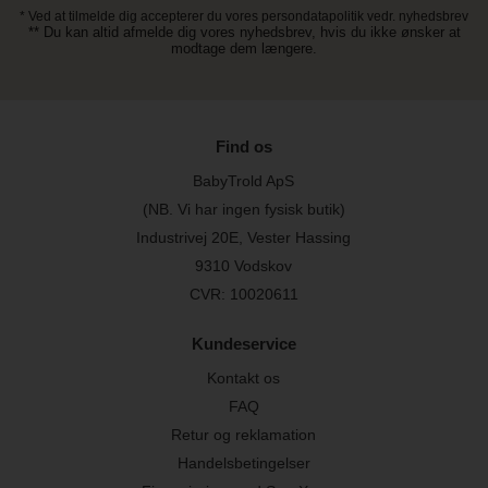
* Ved at tilmelde dig accepterer du vores persondatapolitik vedr. nyhedsbrev
** Du kan altid afmelde dig vores nyhedsbrev, hvis du ikke ønsker at
modtage dem længere.
Find os
BabyTrold ApS
(NB. Vi har ingen fysisk butik)
Industrivej 20E, Vester Hassing
9310 Vodskov
CVR: 10020611
Kundeservice
Kontakt os
FAQ
Retur og reklamation
Handelsbetingelser