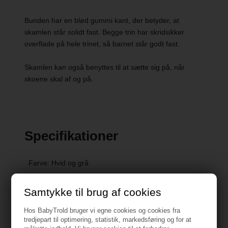
Bunden har en blød gummi kant, der betyder, at
skamlen står solidt fast. Begge trin har skridsikker
overflade på hele trinet, så barnet står godt fast.
Skamlen kan også benyttes til at sætte sig på, når
skoene skal af og på.
Specifikationer
Farve: Hvid og grå
Vægt: 2 kg
Samtykke til brug af cookies
Max belastningsvægt: 50 kg
Hos BabyTrold bruger vi egne cookies og cookies fra
tredjepart til optimering, statistik, markedsføring og for at