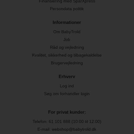
Finansiering med SparXpress
Persondata politik
Informationer
Om BabyTrold
Job
Råd og vejledning
Kvalitet, sikkerhed og tilbagekaldelse
Brugervejledning
Erhverv
Log ind
Søg om forhandler login
For privat kunder:
Telefon:
61 101 888
(10:00 til 12:00)
E-mail: webshop@babytrold.dk