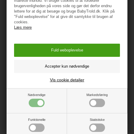
målrette indhold. Vi bruger cookies til at forbedrer
Dimensioner:
brugervenligheden på vores side og gør det derfor endnu
lettere for at dig at besøge og bruge BabyTrold.dk. Klik på
Højde: 26 cm
"Fuld weboplevelse" for at give dit samtykke til brugen af
cookies.
Bredde: 31 cm
Læs mere
Dybde: 36 cm
Højde 1. trin: 14 cm
ADVARSEL!
For at undgå fare for kvælning, hold plastik posen væk
fra babyer og børn.
Vis cookie detaljer
Oprindelsesland: Kina
Nødvendige
Markedsføring
Importør:
BabyTrold Aps
Funktionelle
Statistiske
Koldsmindevej 5
9240 Nibe