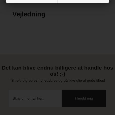
www.babytrold.dk
Vejledning
Det kan blive endnu billigere at handle hos
os! ;-)
Tilmeld dig vores nyhedsbrev og gå ikke glip af gode tilbud