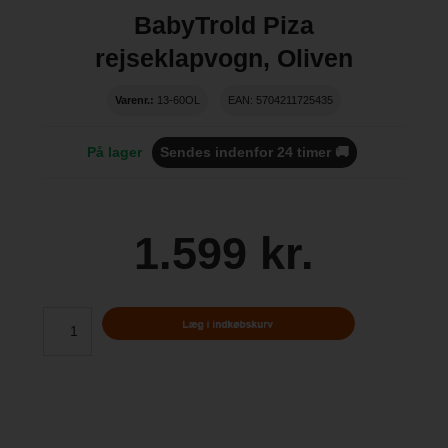
BabyTrold Piza
rejseklapvogn, Oliven
Varenr.:
13-60OL
EAN: 5704211725435
På lager
Sendes indenfor 24 timer 🚚
1.599 kr.