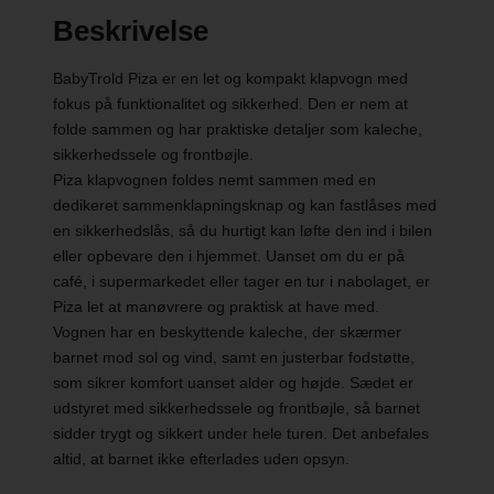
Beskrivelse
BabyTrold Piza er en let og kompakt klapvogn med
fokus på funktionalitet og sikkerhed. Den er nem at
folde sammen og har praktiske detaljer som kaleche,
sikkerhedssele og frontbøjle.
Piza klapvognen foldes nemt sammen med en
dedikeret sammenklapningsknap og kan fastlåses med
en sikkerhedslås, så du hurtigt kan løfte den ind i bilen
eller opbevare den i hjemmet. Uanset om du er på
café, i supermarkedet eller tager en tur i nabolaget, er
Piza let at manøvrere og praktisk at have med.
Vognen har en beskyttende kaleche, der skærmer
barnet mod sol og vind, samt en justerbar fodstøtte,
som sikrer komfort uanset alder og højde. Sædet er
udstyret med sikkerhedssele og frontbøjle, så barnet
sidder trygt og sikkert under hele turen. Det anbefales
altid, at barnet ikke efterlades uden opsyn.