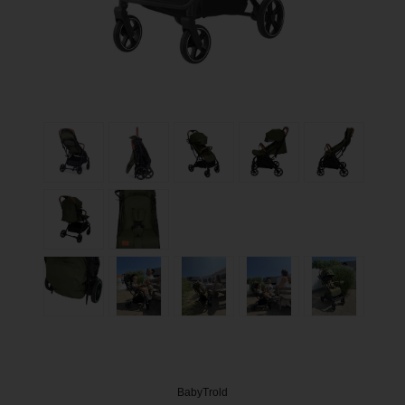
BabyTrold