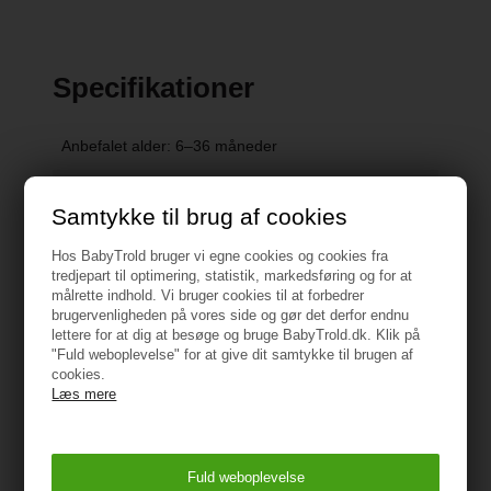
Specifikationer
Anbefalet alder: 6–36 måneder
Farve
: Night
Samtykke til brug af cookies
Max belastning
:
22 kg.
Hos BabyTrold bruger vi egne cookies og cookies fra
tredjepart til optimering, statistik, markedsføring og for at
Maks. belastning af indkøbskurv
: 2.0 kg.
målrette indhold. Vi bruger cookies til at forbedrer
brugervenligheden på vores side og gør det derfor endnu
lettere for at dig at besøge og bruge BabyTrold.dk. Klik på
Vægt
: 7.5 kg
"Fuld weboplevelse" for at give dit samtykke til brugen af
cookies.
Vægt inkl. emballage
: 8.5 kg
Læs mere
Vis alle specifikationer
Emballagens mål
: 44 x 23 x 58 cm
ADVARSEL!
Sørg for, at alle låsemekanismer er låst, før
Sammenklappede mål
:
99 x 22 x 17.8 cm