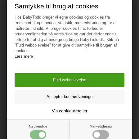
Advarsel - kvælningsfare
Samtykke til brug af cookies
Opbevar plastikemballage utilgængeligt for børn
Hos BabyTrold bruger vi egne cookies og cookies fra
tredjepart til optimering, statistik, markedsføring og for at
Oprindelsesland: Kina
målrette indhold. Vi bruger cookies til at forbedrer
brugervenligheden på vores side og gør det derfor endnu
Importør:
lettere for at dig at besøge og bruge BabyTrold.dk. Klik på
"Fuld weboplevelse" for at give dit samtykke til brugen af
BabyTrold Aps
cookies.
Koldsmindevej 5
Læs mere
9240 Nibe
www.babytrold.dk
Vejledning
Vis cookie detaljer
Måske er du også interesseret i
Nødvendige
Markedsføring
følgende produkter