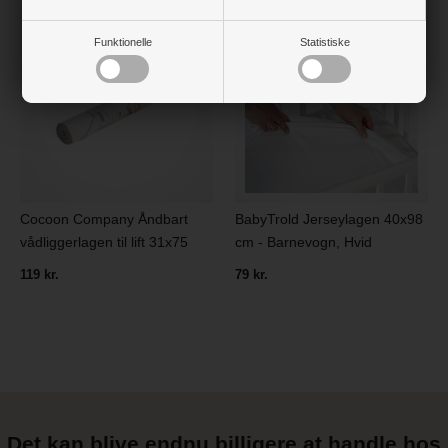
Funktionelle
Statistiske
Cocoon Company Åndbart
BabyTrold Jerseylagen 40x98
vådliggerlagen til lift 31x75
cm - Barnevogn, Hvid
119 kr.
79 kr.
Det kan blive endnu billigere at handle hos