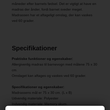
måneder efter barnets fødsel. Det er vigtigt at have en
madras der ånder, fordi barnet sveder meget.
Madrassen har et aftageligt omslag, der kan vaskes
ved 60 grader.
Specifikationer
Praktiske funktioner og egenskaber:
Allergivenlig madras til barnevogn med målene 75 x 30
cm.
Omslaget kan aftages og vaskes ved 60 grader.
Specifikationer og egenskaber:
Madrassens mål er 75 x 30 cm. (L x B)
Udvendig materiale: Polyester
Indvendig materiale: Memory skum.