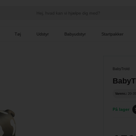
Tøj
Udstyr
Babyudstyr
Startpakker
BabyTrold
BabyT
Varenr.:
20-3
På lager