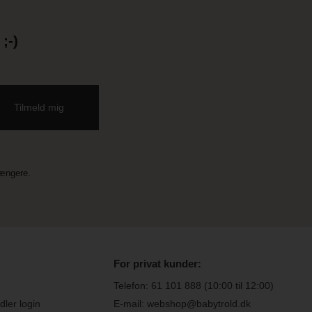
;-)
længere.
For privat kunder:
Telefon:
61 101 888
(10:00 til 12:00)
ler login
E-mail: webshop@babytrold.dk