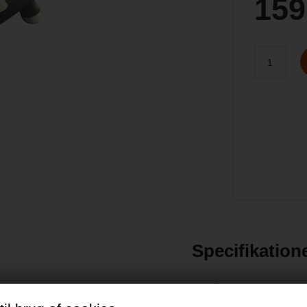
159
Specifikation
2-3 år
iver en favorit i børneværelset.
is af sjov, hvor dit barn kan