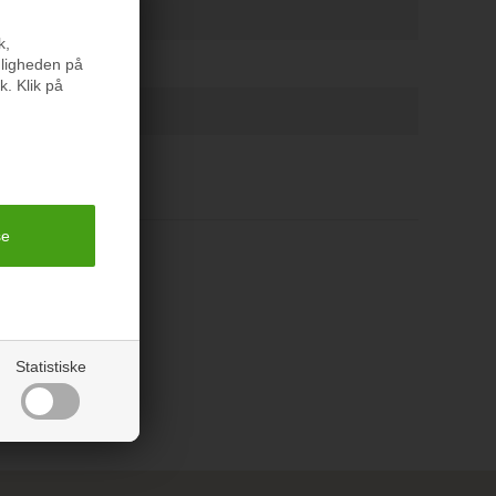
m bred x 24 cm dyb
k,
nligheden på
k. Klik på
 kg
Statistiske