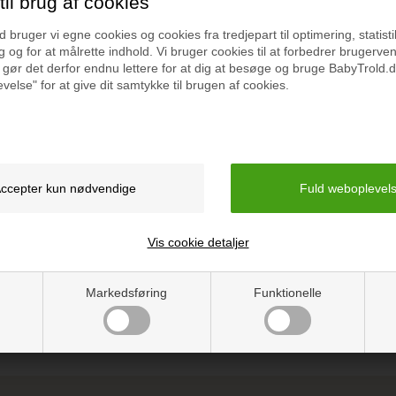
il brug af cookies
Mål: 38 cm høj x 14,5 c
e sig.
bruger vi egne cookies og cookies fra tredjepart til optimering, statisti
Farve: Sort
it barn hopper og bevæger sig,
 og for at målrette indhold. Vi bruger cookies til at forbedrer brugerve
 gør det derfor endnu lettere for at dig at besøge og bruge BabyTrold.d
lig og legende måde. Samtidig
velse" for at give dit samtykke til brugen af cookies.
Luftpumpe medfølger
t er perfekt til aktive børn med
Emballage:
åde indendørs og udendørs leg.
Vægt inkl. emballage: 1,6
erer sjov, bevægelse og
Vejledning
Vis cookie detaljer
Markedsføring
Funktionelle