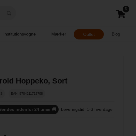
0
Institutionsvogne
Mærker
Blog
Outlet
rold Hoppeko, Sort
5S
EAN: 5704211713708
Sendes indenfor 24 timer 🚚
Leveringstid: 1-3 hverdage