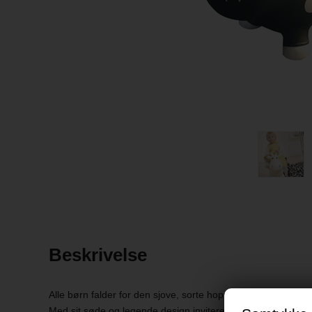
Beskrivelse
Alle børn falder for den sjove, sorte hoppeko, som hurtigt bl
Med sit søde og legende design inviterer hoppekoen til timev