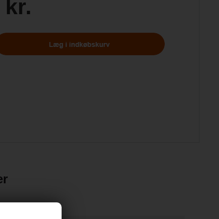
 kr.
er