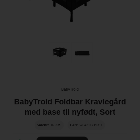
BabyTrold
BabyTrold Foldbar Kravlegård
med base til nyfødt, Sort
Varenr.:
16-33S
EAN: 5704211719311