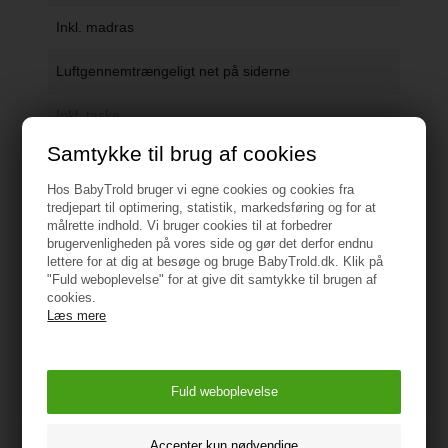
Inkl. madras
Luftgennemtrængeligt net på siderne
Inkl. taske
Samtykke til brug af cookies
Maks. 14 kg
Vis alle specifikationer
Hos BabyTrold bruger vi egne cookies og cookies fra
Mål opslået: 75 cm x 100 cm x 100 cm
tredjepart til optimering, statistik, markedsføring og for at
Vejledning
målrette indhold. Vi bruger cookies til at forbedrer
brugervenligheden på vores side og gør det derfor endnu
Mål foldet: 75 cm x 20 cm x 20 cm
lettere for at dig at besøge og bruge BabyTrold.dk. Klik på
"Fuld weboplevelse" for at give dit samtykke til brugen af
Vægt: 9 kg
cookies.
Læs mere
Måske er du også interesseret i
følgende produkter