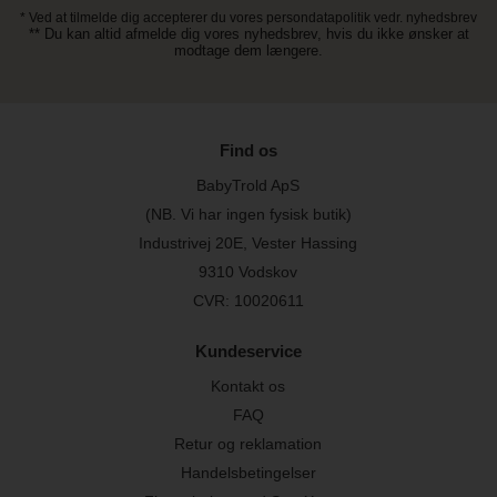
* Ved at tilmelde dig accepterer du vores persondatapolitik vedr. nyhedsbrev
** Du kan altid afmelde dig vores nyhedsbrev, hvis du ikke ønsker at
modtage dem længere.
Find os
BabyTrold ApS
(NB. Vi har ingen fysisk butik)
Industrivej 20E, Vester Hassing
9310 Vodskov
CVR: 10020611
Kundeservice
Kontakt os
FAQ
Retur og reklamation
Handelsbetingelser