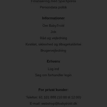
Finansiering med SparXpress
Persondata politik
Informationer
Om BabyTrold
Job
Råd og vejledning
Kvalitet, sikkerhed og tilbagekaldelse
Brugervejledning
Erhverv
Log ind
Søg om forhandler login
For privat kunder:
Telefon:
61 101 888
(10:00 til 12:00)
E-mail: webshop@babytrold.dk