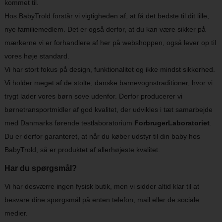
kommet til.
Hos BabyTrold forstår vi vigtigheden af, at få det bedste til dit lille,
nye familiemedlem. Det er også derfor, at du kan være sikker på
mærkerne vi er forhandlere af her på webshoppen, også lever op til
vores høje standard.
Vi har stort fokus på design, funktionalitet og ikke mindst sikkerhed.
Vi holder meget af de stolte, danske barnevognstraditioner, hvor vi
trygt lader vores børn sove udenfor. Derfor producerer vi
børnetransportmidler af god kvalitet, der udvikles i tæt samarbejde
med Danmarks førende testlaboratorium
ForbrugerLaboratoriet
.
Du er derfor garanteret, at når du køber udstyr til din baby hos
BabyTrold, så er produktet af allerhøjeste kvalitet.
Har du spørgsmål?
Vi har desværre ingen fysisk butik, men vi sidder altid klar til at
besvare dine spørgsmål på enten telefon, mail eller de sociale
medier.