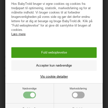
Hos BabyTrold bruger vi egne cookies og cookies fra
tredjepart til optimering, statistik, markedsføring og for at
målrette indhold. Vi bruger cookies til at forbedrer
brugervenligheden på vores side og gør det derfor endnu
lettere for at dig at besøge og bruge BabyTrold.dk. Klik på
"Fuld weboplevelse" for at give dit samtykke til brugen af
cookies.
Læs mere
Nørgaard Madsen
Ludi Sansebolde sæt - Blå
Sengerand, Beige med
Regnbue
125 kr.
499 kr.
Vis cookie detaljer
Nødvendige
Markedsføring