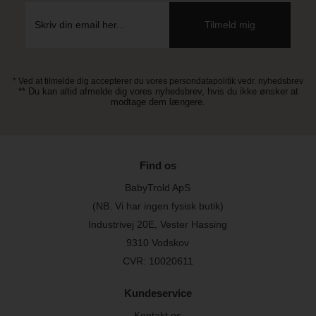
* Ved at tilmelde dig accepterer du vores persondatapolitik vedr. nyhedsbrev
** Du kan altid afmelde dig vores nyhedsbrev, hvis du ikke ønsker at
modtage dem længere.
Find os
BabyTrold ApS
(NB. Vi har ingen fysisk butik)
Industrivej 20E, Vester Hassing
9310 Vodskov
CVR: 10020611
Kundeservice
Kontakt os