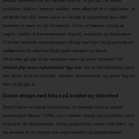
bedste oplevelse når du handler hos os. Vi går op i, at vores
produkter altid er i højeste kvalitet, men alligevel vil vi også have, at
de fleste har råd. Vores vision er nemlig at babyudstyr ikke altid
behøver at være en dyr fornøjelse. Vi har et kæmpe udvalg af
vogne, møbler til børneværelset, legetøj, autostole og startpakker.
Vi holder løbende sæsonpræget udsalg men har i øvrig periode en
outlet
hvor du altid kan finde gode rabatter og tilbud.
Vil du ikke gå glip af de nedsatte varer og vores nyheder? Så
tilmeld dig vores nyhedsbrev lige her
. Du vil ved tilmelding være
den første til at se nyheder, rabatter, konkurrencer og andre ting du
ikke vil gå glip af.
Dansk design med fokus på kvalitet og sikkerhed
BabyTrold er et dansk familiefirma. Vi startede med at udvikle
barnevogne tilbage i 1994, og vi udvikler stadig nye produkter samt
forbedrer de eksisterende. Vores produktlinje vokser hele tiden, og
de seneste år er mange nye vognmodeller og babyprodukter