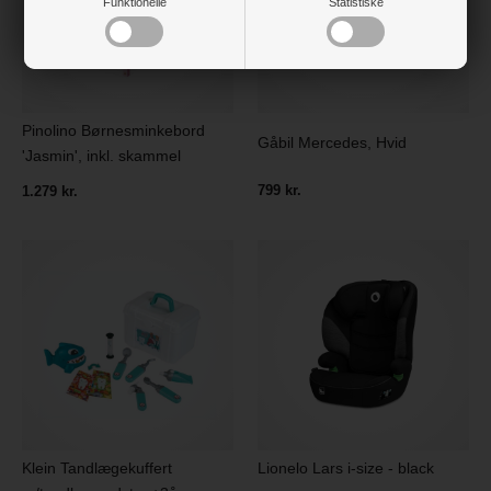
Funktionelle
Statistiske
Pinolino Børnesminkebord
Gåbil Mercedes, Hvid
'Jasmin', inkl. skammel
799 kr.
1.279 kr.
Klein Tandlægekuffert
Lionelo Lars i-size - black