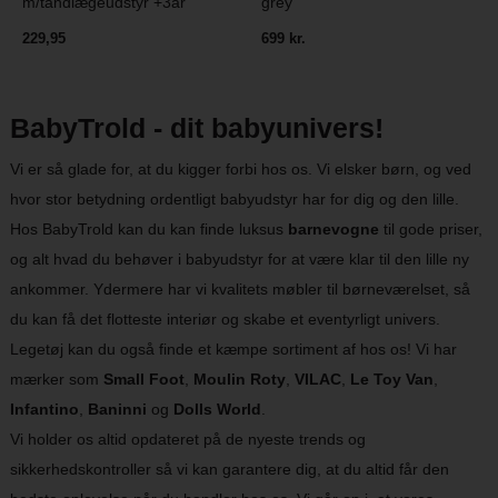
m/tandlægeudstyr +3år
grey
229,95
699 kr.
BabyTrold - dit babyunivers!
Vi er så glade for, at du kigger forbi hos os. Vi elsker børn, og ved
hvor stor betydning ordentligt babyudstyr har for dig og den lille.
Hos BabyTrold kan du kan finde luksus
barnevogne
til gode priser,
og alt hvad du behøver i babyudstyr for at være klar til den lille ny
ankommer. Ydermere har vi kvalitets møbler til børneværelset, så
du kan få det flotteste interiør og skabe et eventyrligt univers.
Legetøj kan du også finde et kæmpe sortiment af hos os! Vi har
mærker som
Small Foot
,
Moulin Roty
,
VILAC
,
Le Toy Van
,
Infantino
,
Baninni
og
Dolls World
.
Vi holder os altid opdateret på de nyeste trends og
sikkerhedskontroller så vi kan garantere dig, at du altid får den