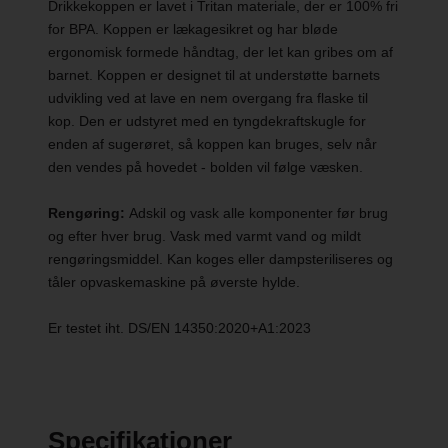
Drikkekoppen er lavet i Tritan materiale, der er 100% fri
for BPA. Koppen er lækagesikret og har bløde
ergonomisk formede håndtag, der let kan gribes om af
barnet. Koppen er designet til at understøtte barnets
udvikling ved at lave en nem overgang fra flaske til
kop. Den er udstyret med en tyngdekraftskugle for
enden af sugerøret, så koppen kan bruges, selv når
den vendes på hovedet - bolden vil følge væsken.
Rengøring:
Adskil og vask alle komponenter før brug
og efter hver brug. Vask med varmt vand og mildt
rengøringsmiddel. Kan koges eller dampsteriliseres og
tåler opvaskemaskine på øverste hylde.
Er testet iht. DS/EN 14350:2020+A1:2023
Specifikationer