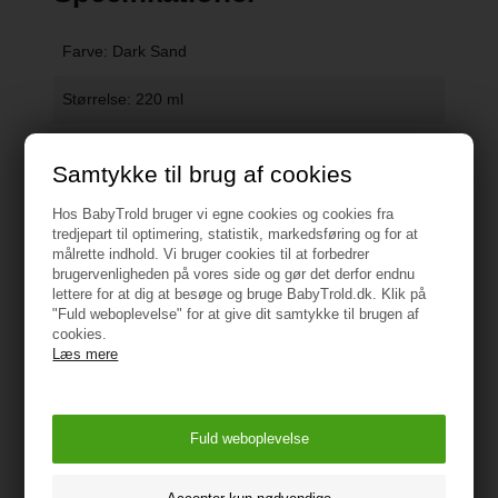
Farve: Dark Sand
Størrelse: 220 ml
Materiale: Tritan
Samtykke til brug af cookies
Alder: +6 mdr.
Hos BabyTrold bruger vi egne cookies og cookies fra
tredjepart til optimering, statistik, markedsføring og for at
100% fri for BPA
målrette indhold. Vi bruger cookies til at forbedrer
brugervenligheden på vores side og gør det derfor endnu
Produktmål: 13 x 8 x 12,5 cm
lettere for at dig at besøge og bruge BabyTrold.dk. Klik på
"Fuld weboplevelse" for at give dit samtykke til brugen af
cookies.
Produktvægt: 0,17 kg.
Læs mere
Emballagevægt: 0,25 kg
ADVARSEL!
• Vedvarende og længerevarende sugning
af væsker kan forårsage tandskader.