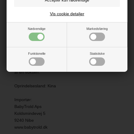
• Kontrollér altid madens temperatur før
madning.
Vis cookie detaljer
• Smid den ud ved første tegn på skader
eller svaghed.
Nødvendige
Markedsføring
• Opbevar altid dele, der ikke er i brug,
uden for børns rækkevidde.
• Bind aldrig produktet fast til snore/bånd
eller løse dele af tøjet. Barnet kan blive
Funktionelle
Statistiske
kvalt.
• Brug altid dette produkt under overvågning
af en voksen.
Oprindelsesland: Kina
Importør:
BabyTrold Aps
Koldsmindevej 5
9240 Nibe
www.babytrold.dk