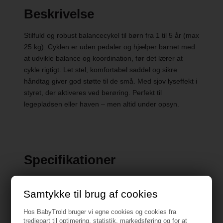
Beskrivelse
Stilfuld og robust balancecykel til børn fra 1 til 5 år (max
25 kg). Cyklen er uden pedaler og hjælper barnet med
at udvikle balance og koordination, før det lærer at
cykle rigtigt. Let stel, komfortabel saddel og sikre
håndtag giver god støtte til de små. Med sjov lyseffekt i
styret, der aktiveres ved berøring. Perfekt til
legepladsen eller haven – men altid under opsyn.
Specifikationer
Mål: 50 x 24,5 x 36 cm
Samtykke til brug af cookies
Vægt: 1,77 kg
Hos BabyTrold bruger vi egne cookies og cookies fra
tredjepart til optimering, statistik, markedsføring og for at