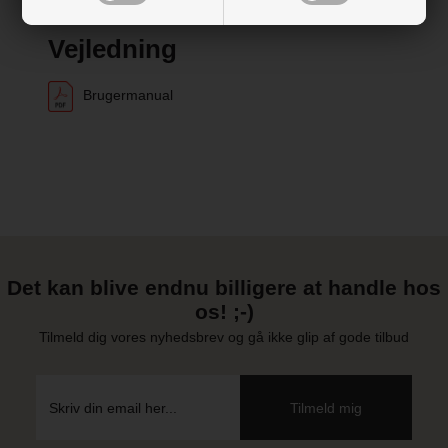
Vejledning
Brugermanual
Det kan blive endnu billigere at handle hos
os! ;-)
Tilmeld dig vores nyhedsbrev og gå ikke glip af gode tilbud