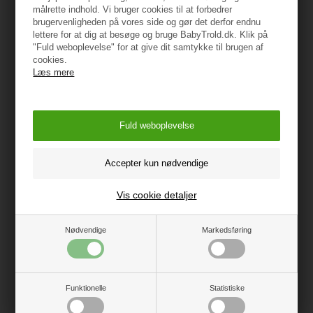
Emballage
målrette indhold. Vi bruger cookies til at forbedrer
brugervenligheden på vores side og gør det derfor endnu
Mål: 59,2 x 17,6 x 24,5 cm
lettere for at dig at besøge og bruge BabyTrold.dk. Klik på
"Fuld weboplevelse" for at give dit samtykke til brugen af
Vægt: 2,3 kg
cookies.
Læs mere
ADVARSEL!
Må ikke bruges af børn over 60 måneder.
Må kun bruges af ét barn ad gangen.
Brug altid sikkerhedsudstyr.
Ikke egnet til brug i trafikken, på skrå eller ujævne
overflader, ved vand eller i dårligt vejr.
Barnet må ikke stå på sædet eller styret.
Vis cookie detaljer
Kun voksne må samle og justere cyklen.
Kontrollér før hvert brug.
Nødvendige
Markedsføring
Importør:
BabyTrold Aps
Koldsmindevej 5
Funktionelle
Statistiske
9240 Nibe
www.babytrold.dk