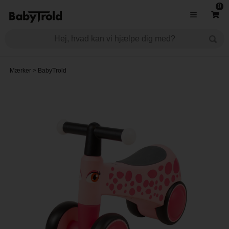
0
Mærker
>
BabyTrold