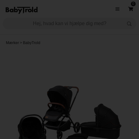
0
Mærker
>
BabyTrold