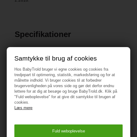
Specifikationer
Type: 3-i-1 duovogn med barnevognsdel,
Samtykke til brug af cookies
klapvognssæde og autostol
Hos BabyTrold bruger vi egne cookies og cookies fra
Farve: Night
tredjepart til optimering, statistik, markedsføring og for at
målrette indhold. Vi bruger cookies til at forbedrer
Anbefalet alder: 0-3 år+
brugervenligheden på vores side og gør det derfor endnu
lettere for at dig at besøge og bruge BabyTrold.dk. Klik på
"Fuld weboplevelse" for at give dit samtykke til brugen af
Max vægt: 22 kg
cookies.
Læs mere
Vendbart klapvognssæde (fremadvendt og
bagudvendt)
Ryglæn med fuld liggestilling
Vis alle specifikationer