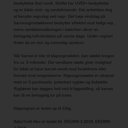
beskyttelse året rundt. Stoffet har UV50+ beskyttelse
og er både vind- og vandafvisende. Det anbefales dog
at benytte regnslag ved regn. Det høje vindslag på
barnevognsdækkenet beskytter effektivt mod køligt vejr,
mens ventilationsåbningen i kalechen sikrer en
behagelig luftcirkulation på varme dage. Under vognen
finder du en stor og rummelig varekurv.
Når barnet er klar til klapvognsdelen, kan sædet bruges
fra ca. 6 måneder. Det vendbare sæde giver mulighed
for både at have barnet vendt mod forældrene eller
fremad mod omgivelserne. Klapvognssædet er udstyret
med en 5-punktssele, justerbart ryglæn og fodstøtte.
Ryglænet kan lægges helt ned til liggestilling, så barnet
kan få en behagelig lur på turen.
Klapvognen er testet op til 22kg.
BabyTrold Alex er testet iht. EN1888-1:2018, EN1888-
2:2018.