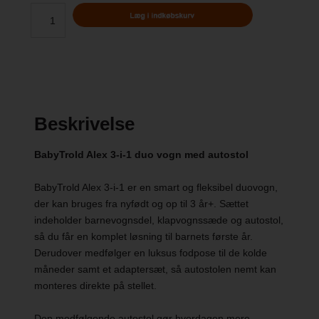
Beskrivelse
BabyTrold Alex 3-i-1 duo vogn med autostol
BabyTrold Alex 3-i-1 er en smart og fleksibel duovogn,
der kan bruges fra nyfødt og op til 3 år+. Sættet
indeholder barnevognsdel, klapvognssæde og autostol,
så du får en komplet løsning til barnets første år.
Derudover medfølger en luksus fodpose til de kolde
måneder samt et adaptersæt, så autostolen nemt kan
monteres direkte på stellet.
Den medfølgende autostol gør hverdagen mere