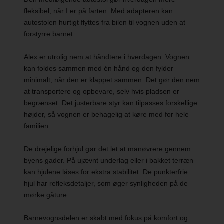
fleksibel, når I er på farten. Med adapteren kan
autostolen hurtigt flyttes fra bilen til vognen uden at
forstyrre barnet.
Alex er utrolig nem at håndtere i hverdagen. Vognen
kan foldes sammen med én hånd og den fylder
minimalt, når den er klappet sammen. Det gør den nem
at transportere og opbevare, selv hvis pladsen er
begrænset. Det justerbare styr kan tilpasses forskellige
højder, så vognen er behagelig at køre med for hele
familien.
De drejelige forhjul gør det let at manøvrere gennem
byens gader. På ujævnt underlag eller i bakket terræn
kan hjulene låses for ekstra stabilitet. De punkterfrie
hjul har refleksdetaljer, som øger synligheden på de
mørke gåture.
Barnevognsdelen er skabt med fokus på komfort og