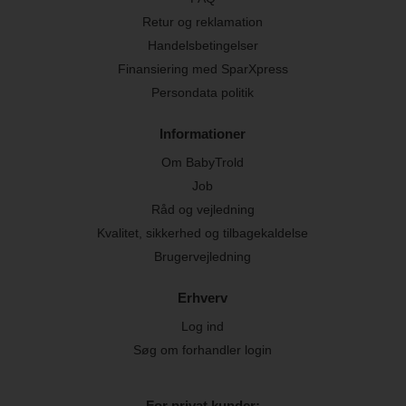
Retur og reklamation
Handelsbetingelser
Finansiering med SparXpress
Persondata politik
Informationer
Om BabyTrold
Job
Råd og vejledning
Kvalitet, sikkerhed og tilbagekaldelse
Brugervejledning
Erhverv
Log ind
Søg om forhandler login
For privat kunder: