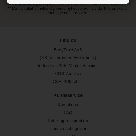
* Ved at tilmelde dig accepterer du vores persondatapolitik vedr. nyhedsbrev
** Du kan altid afmelde dig vores nyhedsbrev, hvis du ikke ønsker at
modtage dem længere.
Find os
BabyTrold ApS
(NB. Vi har ingen fysisk butik)
Industrivej 20E, Vester Hassing
9310 Vodskov
CVR: 10020611
Kundeservice
Kontakt os
FAQ
Retur og reklamation
Handelsbetingelser