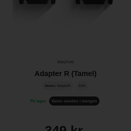
BabyTrold
Adapter R (Tamel)
Varenr.:
AdapterR
EAN:
På lager
Varen sendes i morgen
349 kr.