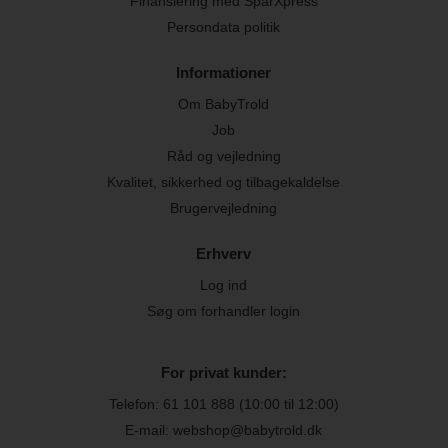
Finansiering med SparXpress
Persondata politik
Informationer
Om BabyTrold
Job
Råd og vejledning
Kvalitet, sikkerhed og tilbagekaldelse
Brugervejledning
Erhverv
Log ind
Søg om forhandler login
For privat kunder:
Telefon:
61 101 888
(10:00 til 12:00)
E-mail: webshop@babytrold.dk