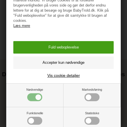
målrette indhold. Vi bruger cookies til at forbedrer
brugervenligheden på vores side og gør det derfor endnu
lettere for at dig at besøge og bruge BabyTrold.dk. Klik på
Vejledning
"Fuld weboplevelse" for at give dit samtykke til brugen af
cookies.
Læs mere
Det kan blive endnu billigere at handle hos
Vis cookie detaljer
os! ;-)
Tilmeld dig vores nyhedsbrev og gå ikke glip af gode tilbud
Nødvendige
Markedsføring
Funktionelle
Statistiske