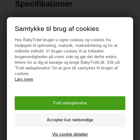
Specifikationer
Aldersegnethed: fra fødsel til ca. Højde: 45 - 105 cm.
Godkendt i henhold til den seneste
Samtykke til brug af cookies
sikkerhedsstandard R129/03 / i-Size.
Hos BabyTrold bruger vi egne cookies og cookies fra
tredjepart til optimering, statistik, markedsføring og for at
Anvendelse: Bagudvendt retning fra fødslen - fra 15.
målrette indhold. Vi bruger cookies til at forbedrer
måned, brug i kørselsretningen mulig, fastgørelse
brugervenligheden på vores side og gør det derfor endnu
med Isofix Basis Root (fås som tilbehør)
lettere for at dig at besøge og bruge BabyTrold.dk. Klik på
"Fuld weboplevelse" for at give dit samtykke til brugen af
cookies.
Mål: 51,5 x 44,0 x 55,0 cm (LxBxH)
Læs mere
Vægt: 16,5 kg
Vejledning
Vis cookie detaljer