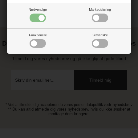
Nødvendige
Markedsføring
Funktionelle
Statistiske
Det kan blive endnu billigere at handle hos
os! ;-)
Tilmeld dig vores nyhedsbrev og gå ikke glip af gode tilbud
* Ved at tilmelde dig accepterer du vores persondatapolitik vedr. nyhedsbrev
** Du kan altid afmelde dig vores nyhedsbrev, hvis du ikke ønsker at
modtage dem længere.