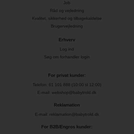
Job
Råd og vejledning
Kvalitet, sikkerhed og tilbagekaldelse
Brugervejledning
Erhverv
Log ind
Søg om forhandler login
For privat kunder:
Telefon:
61 101 888
(10:00 til 12:00)
E-mail: webshop@babytrold.dk
Reklamation
E-mail: reklamation@babytrold.dk
For B2B/Engros kunder: