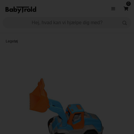
0
Legetøj