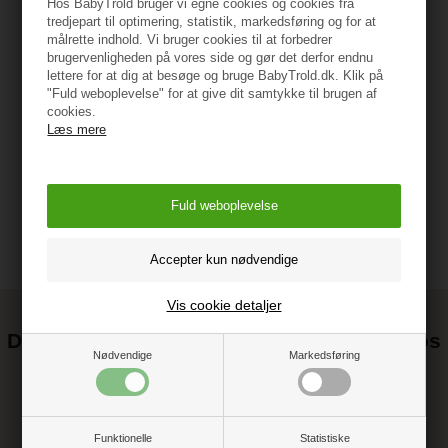
Hos BabyTrold bruger vi egne cookies og cookies fra
tredjepart til optimering, statistik, markedsføring og for at
målrette indhold. Vi bruger cookies til at forbedrer
Specifikationer
brugervenligheden på vores side og gør det derfor endnu
lettere for at dig at besøge og bruge BabyTrold.dk. Klik på
"Fuld weboplevelse" for at give dit samtykke til brugen af
cookies.
Vejledning
Læs mere
Vis cookie detaljer
Det kan blive endnu billigere at handle hos
Nødvendige
Markedsføring
os! ;-)
Tilmeld dig vores nyhedsbrev og gå ikke glip af gode tilbud
Funktionelle
Statistiske