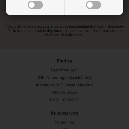
* Ved at tilmelde dig accepterer du vores persondatapolitik vedr. nyhedsbrev
** Du kan altid afmelde dig vores nyhedsbrev, hvis du ikke ønsker at
modtage dem længere.
Find os
BabyTrold ApS
(NB. Vi har ingen fysisk butik)
Industrivej 20E, Vester Hassing
9310 Vodskov
CVR: 10020611
Kundeservice
Kontakt os