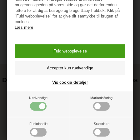
brugervenligheden på vores side og gør det derfor endnu
lettere for at dig at besøge og bruge BabyTrold.dk. Klik på
Vejledning
"Fuld weboplevelse" for at give dit samtykke til brugen af
cookies.
Læs mere
Det kan blive endnu billigere at handle hos
Vis cookie detaljer
os! ;-)
Tilmeld dig vores nyhedsbrev og gå ikke glip af gode tilbud
Nødvendige
Markedsføring
Funktionelle
Statistiske