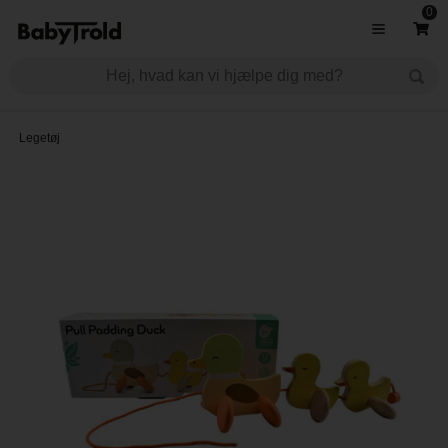
0
Legetøj