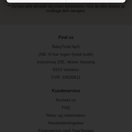
* Ved at tilmelde dig accepterer du vores persondatapolitik vedr. nyhedsbrev
** Du kan altid afmelde dig vores nyhedsbrev, hvis du ikke ønsker at
modtage dem længere.
Find os
BabyTrold ApS
(NB. Vi har ingen fysisk butik)
Industrivej 20E, Vester Hassing
9310 Vodskov
CVR: 10020611
Kundeservice
Kontakt os
FAQ
Retur og reklamation
Handelsbetingelser
Finansiering med SparXpress