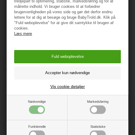
tredjepart til optimering, statistik, markedsføring og for at
målrette indhold. Vi bruger cookies til at forbedrer
brugervenligheden på vores side og gør det derfor endnu
lettere for at dig at besøge og bruge BabyTrold.dk. Klik på
"Fuld weboplevelse" for at give dit samtykke til brugen af
cookies.
Læs mere
Infantino sanse bolde, 6 stk
Ludi Sansebolde
169 kr.
125 kr.
Vis cookie detaljer
Nødvendige
Markedsføring
Funktionelle
Statistiske