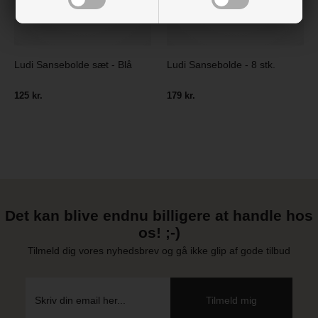
Ludi Sansebolde sæt - Blå
Ludi Sansebolde - 8 stk.
125 kr.
179 kr.
Det kan blive endnu billigere at handle hos
os! ;-)
Tilmeld dig vores nyhedsbrev og gå ikke glip af gode tilbud