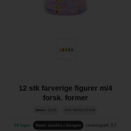
12 stk farverige figurer m/4
forsk. former
Varenr.:
12125
EAN: 5018621701140
På lager
Varen sendes i morgen
Leveringstid: 3-7