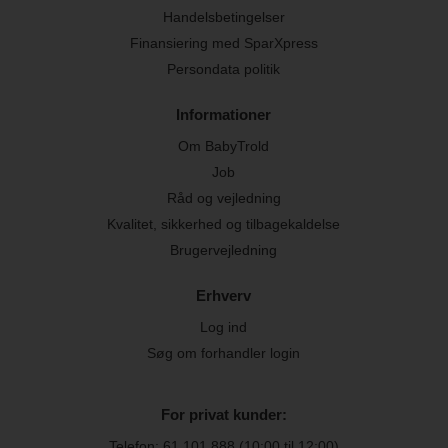
Handelsbetingelser
Finansiering med SparXpress
Persondata politik
Informationer
Om BabyTrold
Job
Råd og vejledning
Kvalitet, sikkerhed og tilbagekaldelse
Brugervejledning
Erhverv
Log ind
Søg om forhandler login
For privat kunder:
Telefon:
61 101 888
(10:00 til 12:00)