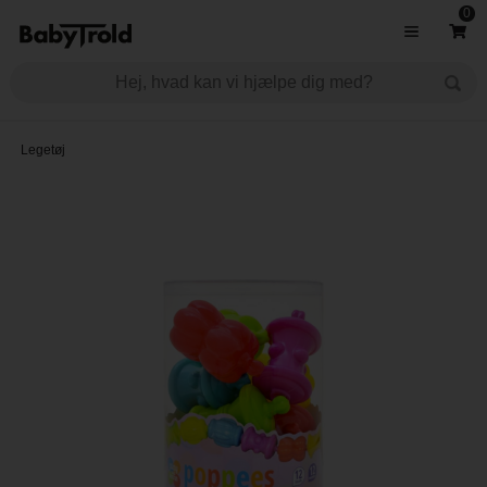
0
Legetøj