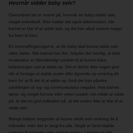
Hvornår sidder baby selv?
Overordnet set er svaret på, hvornår en baby sidder selv,
meget individuelt. Man kalder det også siddemoden, når
barnet er klar til at sidde selv, og det kan altså variere meget
fra barn til barn.
En tommelfingerregel er, at din baby skal kunne sidde selv
uden støtte. Når barnet kan det, betyder det nemlig, at dets
muskulatur er tilstrækkeligt udviklet til at kunne klare
belastningen ved at sidde op. Det er derfor ikke nogen god
idé at forsøge at stable puder eller lignende op omkring dit
barn for at få det til at sidde op, fordi det kan påvirke
udviklingen af ryg- og coremuskulatur negativt. Hvis barnet
læner sig meget forover eller virker ustabil i sin måde at sidde
på, er det en god indikation på, at det endnu ikke er klar til at
sidde selv.
Mange babyer begynder at kunne sidde selv omkring de 6
måneder, men det er langt fra alle. Nogle er først stabile
omkring 8 måneder eller senere endnu. I starten er det