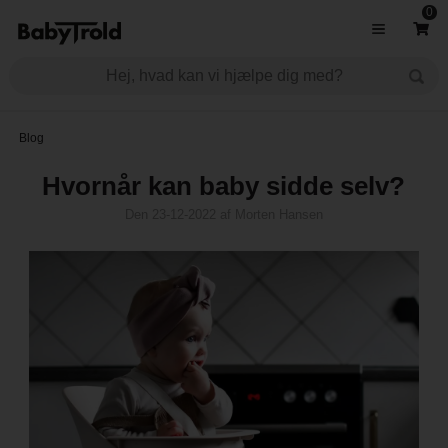
0
Blog
Hvornår kan baby sidde selv?
Den
23-12-2022
af
Morten Hansen