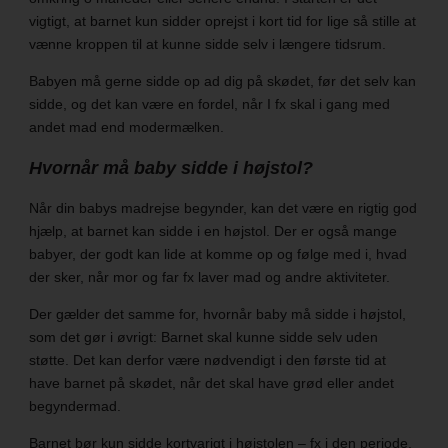
vigtigt, at barnet kun sidder oprejst i kort tid for lige så stille at
vænne kroppen til at kunne sidde selv i længere tidsrum.
Babyen må gerne sidde op ad dig på skødet, før det selv kan
sidde, og det kan være en fordel, når I fx skal i gang med
andet mad end modermælken.
Hvornår må baby sidde i højstol?
Når din babys madrejse begynder, kan det være en rigtig god
hjælp, at barnet kan sidde i en højstol. Der er også mange
babyer, der godt kan lide at komme op og følge med i, hvad
der sker, når mor og far fx laver mad og andre aktiviteter.
Der gælder det samme for, hvornår baby må sidde i højstol,
som det gør i øvrigt: Barnet skal kunne sidde selv uden
støtte. Det kan derfor være nødvendigt i den første tid at
have barnet på skødet, når det skal have grød eller andet
begyndermad.
Barnet bør kun sidde kortvarigt i højstolen – fx i den periode,