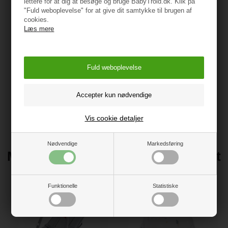
lettere for at dig at besøge og bruge BabyTrold.dk. Klik på
Hvornår må baby sidde op i barnevogn?
"Fuld weboplevelse" for at give dit samtykke til brugen af
cookies.
Mange forældre glæder sig til det tidspunkt, hvor deres barn
Læs mere
kan komme op at sidde i barnevognen, så han eller hun kan
følge med i verden omkring sig.
Der gælder samme anbefalinger for at sidde i barnevogn som
generelt: Babyer må sidde op i barnevognen, når de kan
sidde uden støtte. I starten kan det være en fordel med en
barnevognspude
, der sikrer, at barnet sidder godt og
komfortabelt.
Vis cookie detaljer
Nødvendige
Markedsføring
Måske du kunne være interesseret
i disse produkter
Funktionelle
Statistiske